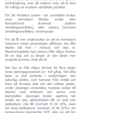
centrifugering, men då riskerar man att ta bort
för många av mustens värdefulla partiklar.
För att förbättra socker- och syrahalten brukar
vissa vinmakare tillsätta socker eller
koncentrerad druvmust (kallare
vinodlingsområden), eller vinsyra (varmare
vinodlingsområden) i druvmassan.
För att få mer smak brukar en del av vinmakare
macerera innan pressningen påbörjas dvs låta
skalen stå kvar i massan och laka ur.
Macereringstiden kan variera från några timmar
till en dag och ju längre är den desto mer
smakrikt kommer vinet att bli.
Det kan ta från några timmar till flera dagar
innan jäsningsprocessen är i full gång. Två olika
typer av jäst används i vinjäsningen: den
naturliga jästen, som kommer från vinfält och
finns på druvans skal och den odlade jästen.
Under jäsningen omvandlas mustens socker till
alkohol med koldioxid och värme som
biprodukter. Jäsningen brukar upphöra när
socker tar slut, alkoholhalten når en nivå som
jästkulturer inte tål (normalt 15 till 16%, även
om vissa jästkulturer överlever 20 till 22%), om
temperaturen överskrider 36ºC eller om det blir