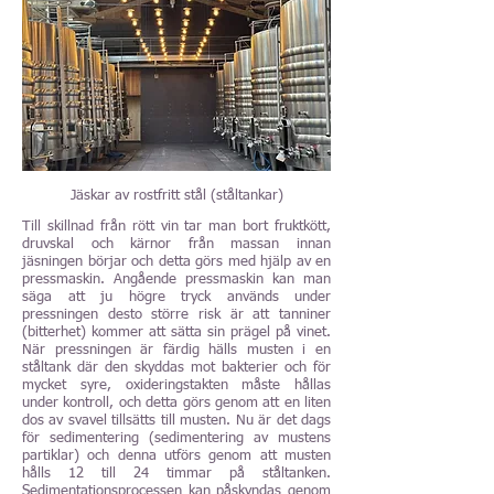
Jäskar av rostfritt stål (ståltankar)
Till skillnad från rött vin tar man bort fruktkött,
druvskal och kärnor från massan innan
jäsningen börjar och detta görs med hjälp av en
pressmaskin. Angående pressmaskin kan man
säga att ju högre tryck används under
pressningen desto större risk är att tanniner
(bitterhet) kommer att sätta sin prägel på vinet.
När pressningen är färdig hälls musten i en
ståltank där den skyddas mot bakterier och för
mycket syre, oxideringstakten måste hållas
under kontroll, och detta görs genom att en liten
dos av svavel tillsätts till musten. Nu är det dags
för sedimentering (sedimentering av mustens
partiklar) och denna utförs genom att musten
hålls 12 till 24 timmar på ståltanken.
Sedimentationsprocessen kan påskyndas genom