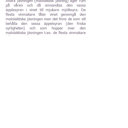
Andra jäsningen (malolaktisk jäsning) äger rum
på våren och då omvandlas den vassa
äpplesyran i vinet till mjukare mjölksyra. De
flesta vinmakare låter vinet genomgå den
malolaktiska jäsningen men det finns de som vill
behålla den vassa äppelsyran (den friska
syrligheten) och som hoppar över den
malolaktiska jäsningen t.ex. de flesta vinmakare
från Chablis. Den malolaktiska jäsningen undviks
genom att vinet kyls ner och en liten dos av
svavel tillsätts till vinet.
Nu är det dags att blanda vinet och med det
menas det blanda ihop olika ståltank/ekfat,
blanda ihop viner från de bästa lägena, blanda
ihop viner från olika druvsorter osv. Efter
blandningen får vinet eventuellt mogna i flera
månader eller flera år på ekfat eller ståltank.
Ska vinmakare låta vinet mogna på ståltankar
eller på ekfat avgörs av vinmakarens smak,
vinets pris samt vinets typ. Lagring på ståltank
(oftast enklare vita viner) gör att vinet behåller
sin druvsmak medan lagring på ekfat (oftast
exklusiva vita viner) gör att vinets smak blir mer
koncentrerad och ekens vaniljsmak träder fram.
Dessutom kan ett ekfat ge tanniner till icke
tanninrika viner och absorbera tanniner från
mycket tanninrika viner.