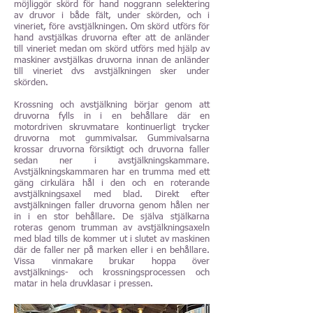
möjliggör skörd för hand noggrann selektering
av druvor i både fält, under skörden, och i
vineriet, före avstjälkningen. Om skörd utförs för
hand avstjälkas druvorna efter att de anländer
till vineriet medan om skörd utförs med hjälp av
maskiner avstjälkas druvorna innan de anländer
till vineriet dvs avstjälkningen sker under
skörden.
Krossning och avstjälkning börjar genom att
druvorna fylls in i en behållare där en
motordriven skruvmatare kontinuerligt trycker
druvorna mot gummivalsar. Gummivalsarna
krossar druvorna försiktigt och druvorna faller
sedan ner i avstjälkningskammare.
Avstjälkningskammaren har en trumma med ett
gäng cirkulära hål i den och en roterande
avstjälkningsaxel med blad. Direkt efter
avstjälkningen faller druvorna genom hålen ner
in i en stor behållare. De själva stjälkarna
roteras genom trumman av avstjälkningsaxeln
med blad tills de kommer ut i slutet av maskinen
där de faller ner på marken eller i en behållare.
Vissa vinmakare brukar hoppa över
avstjälknings- och krossningsprocessen och
matar in hela druvklasar i pressen.