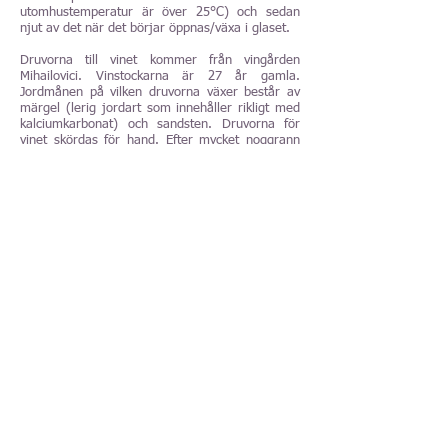
utomhustemperatur är över 25°C) och sedan
njut av det när det börjar öppnas/växa i glaset.
Druvorna till vinet kommer från vingården
Mihailovici. Vinstockarna är 27 år gamla.
Jordmånen på vilken druvorna växer består av
märgel (lerig jordart som innehåller rikligt med
kalciumkarbonat) och sandsten. Druvorna för
vinet skördas för hand. Efter mycket noggrann
selektering i både vingård och vineri och försiktig
avstjälkning, jäses/macereras druvmassan som
består av druvor och druvjuice på rostfria
ståltankar. Jäsningen/macereringen görs på
följande sätt: 1. kallmacerering vid en
temperatur mellan 10 och 12°C i 7 dagar, 2.
naturlig jäsning under en kontrollerad
temperatur inte högre än 25°C i mellan 14 och
21 dagar och 3. kallmacerering vid en
kontrollerad temperatur av 10°C i 28 dagar.
Sedan pressas druvmassan försiktigt och vinet
flyttas till franska 225 liters ekfat (barrique), 30
till 35 % nya, där det genomgår malolaktisk
jäsning och lagras i mellan 24 och 36 månader.
Slutligen buteljeras vinet och sedan lagras det
mellan 1 och 2 månader på flaskan innan den
släps på marknaden. Vinet filtreras inte.