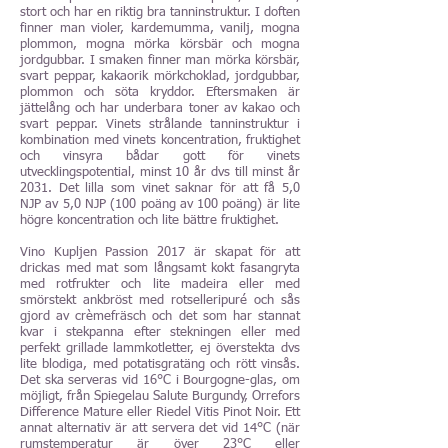
stort och har en riktig bra tanninstruktur. I doften
finner man violer, kardemumma, vanilj, mogna
plommon, mogna mörka körsbär och mogna
jordgubbar. I smaken finner man mörka körsbär,
svart peppar, kakaorik mörkchoklad, jordgubbar,
plommon och söta kryddor. Eftersmaken är
jättelång och har underbara toner av kakao och
svart peppar. Vinets strålande tanninstruktur i
kombination med vinets koncentration, fruktighet
och vinsyra bådar gott för vinets
utvecklingspotential, minst 10 år dvs till minst år
2031. Det lilla som vinet saknar för att få 5,0
NJP av 5,0 NJP (100 poäng av 100 poäng) är lite
högre koncentration och lite bättre fruktighet.
Vino Kupljen Passion 2017 är skapat för att
drickas med mat som långsamt kokt fasangryta
med rotfrukter och lite madeira eller med
smörstekt ankbröst med rotselleripuré och sås
gjord av crèmefräsch och det som har stannat
kvar i stekpanna efter stekningen eller med
perfekt grillade lammkotletter, ej överstekta dvs
lite blodiga, med potatisgratäng och rött vinsås.
Det ska serveras vid 16°C i Bourgogne-glas, om
möjligt, från Spiegelau Salute Burgundy, Orrefors
Difference Mature eller Riedel Vitis Pinot Noir. Ett
annat alternativ är att servera det vid 14°C (när
rumstemperatur är över 23°C eller