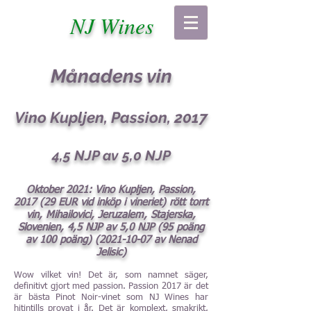
NJ Wines
Månadens vin
Vino Kupljen, Passion, 2017
4,5 NJP av 5,0 NJP
Oktober 2021: Vino Kupljen, Passion,
2017 (29 EUR vid inköp i vineriet) rött torrt
vin, Mihailovici, Jeruzalem, Stajerska,
Slovenien, 4,5 NJP av 5,0 NJP (95 poäng
av 100 poäng)
(2021-10-07
av Nenad
Jelisic)
Wow vilket vin! Det är, som namnet säger,
definitivt gjort med passion. Passion 2017 är det
är bästa Pinot Noir-vinet som NJ Wines har
hitintills provat i år. Det är komplext, smakrikt,