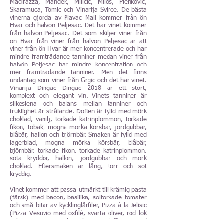
Madirazza, Mandek, Milicic, Milos, Plenkovic,
Skaramuca, Tomic och Vinarija Svirce. De bästa
vinerna gjorda av Plavac Mali kommer från ön
Hvar och halvön Peljesac. Det här vinet kommer
från halvön Peljesac. Det som skiljer viner från
ön Hvar från viner från halvön Peljesac är att
viner från ön Hvar är mer koncentrerade och har
mindre framträdande tanniner medan viner från
halvön Peljesac har mindre koncentration och
mer framträdande tanniner. Men det finns
undantag som viner från Grgic och det här vinet.
Vinarija Dingac Dingac 2018 är ett stort,
komplext och elegant vin. Vinets tanniner är
silkeslena och balans mellan tanniner och
fruktighet är strålande. Doften är fylld med mörk
choklad, vanilj, torkade katrinplommon, torkade
fikon, tobak, mogna mörka körsbär, jordgubbar,
blåbär, hallon och björnbär. Smaken är fylld med
lagerblad, mogna mörka körsbär, blåbär,
björnbär, torkade fikon, torkade katrinplommon,
söta kryddor, hallon, jordgubbar och mörk
choklad. Eftersmaken är lång, torr och söt
kryddig.
Vinet kommer att passa utmärkt till krämig pasta
(färsk) med bacon, basilika, soltorkade tomater
och små bitar av kycklinglårfiler, Pizza á la Jelisic
(Pizza Vesuvio med oxfilé, svarta oliver, röd lök