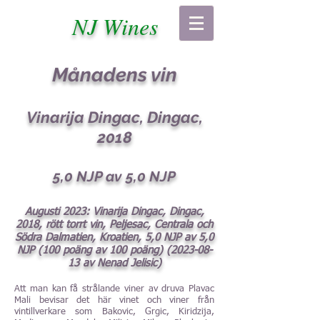
NJ Wines
Månadens vin
Vinarija Dingac, Dingac,
2018
5,
0 NJP av 5,0 NJP
Augusti 2023: Vinarija Dingac, Dingac,
2018, rött torrt vin, Peljesac, Centrala och
Södra Dalmatien, Kroatien, 5,0 NJP av 5,0
NJP (100 poäng av 100 poäng)
(2023-08-
13
av Nenad Jelisic)
Att man kan få strålande viner av druva Plavac
Mali bevisar det här vinet och viner från
vintillverkare som Bakovic, Grgic, Kiridzija,