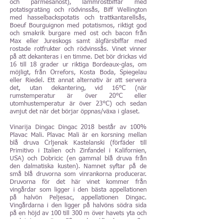
och parmesanost), lammrostbiffar med
potatisgratäng och rödvinssås, Biff Wellington
med hasselbackspotatis och trattkantarellsås,
Boeuf Bourguignon med potatismos, riktigt god
och smakrik burgare med ost och bacon från
Max eller Jureskogs samt älgfärsbiffar med
rostade rotfrukter och rödvinssås. Vinet vinner
på att dekanteras i en timme. Det bör drickas vid
16 till 18 grader ur riktiga Bordeaux-glas, om
möjligt, från Orrefors, Kosta Boda, Spiegelau
eller Riedel. Ett annat alternativ är att servera
det, utan dekantering, vid 16°C (när
rumstemperatur är över 20°C eller
utomhustemperatur är över 23°C) och sedan
avnjut det när det börjar öppnas/växa i glaset.
Vinarija Dingac Dingac 2018 består av 100%
Plavac Mali. Plavac Mali är en korsning mellan
blå druva Crljenak Kastelanski (förfäder till
Primitivo i Italien och Zinfandel i Kalifornien,
USA) och Dobricic (en gammal blå druva från
den dalmatiska kusten). Namnet syftar på de
små blå druvorna som vinrankorna producerar.
Druvorna för det här vinet kommer från
vingårdar som ligger i den bästa appellationen
på halvön Peljesac, appellationen Dingac.
Vingårdarna i den ligger på halvöns södra sida
på en höjd av 100 till 300 m över havets yta och