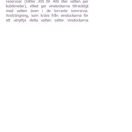
reservoar (håller 300 till 400 liter vatten per
kubikmeter), vilket ger vinstockarna tillräckligt
med vatten även i de torraste somrarna.
Ansträngning, som krävs från vinstockarna för
att utnyttja detta vatten sätter vinstockarna
under en lagom vattenstress under
växtsäsongen, hjälper till att druvorna uppnår
den känsliga balansen mellan mognad, syra och
smak.
Detta vin är gjort enligt traditionell metod vilket
innebär att den första jäsningen är den samma
som för vanligt vitt vin och att när den första
jäsningen och den malolaktiska jäsningen (den
andra jäsningen) är färdiga tappas vinet om och
får en tillsats av lite socker och jäst, så kallad
liquer de tirage, och buteljeras. I flaskan
påbörjar en ny jäsning (den tredje jäsningen)
som skapar koldioxid. När vinet hade jäst färdigt
lämnas det vara i kontakt med sitt jästsediment i
mellan 48 och 60 månader. När lagringen är
avslutad placeras flaskorna med halsen neråt i
träställningar under en lutning av 45 grader och
sedan lutas flaskorna stegvis till en lutning av 90
grader. Nu är det dags att börja vrida flaskorna
(remuage). Sedan fryses det samlade
jästsedimentet i flaskhalsen ner och skjuts ut
(dégorgement). Nu fylls flaskan med lite nytt vin