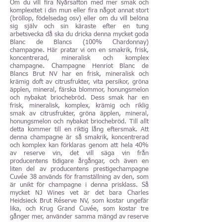
Om du vill fira Nyårsafton med mer smak och
komplexitet i din mun eller fira något annat stort
(bröllop, födelsedag osv) eller om du vill belöna
sig själv och sin käraste efter en tung
arbetsvecka då ska du dricka denna mycket goda
Blanc de Blancs (100% Chardonnay)
champagne. Här pratar vi om en smakrik, frisk,
koncentrerad, mineralisk och komplex
champagne. Champagne Henriot Blanc de
Blancs Brut NV har en frisk, mineralisk och
krämig doft av citrusfrukter, vita persikor, gröna
äpplen, mineral, färska blommor, honungsmelon
och nybakat briochebröd. Dess smak har en
frisk, mineralisk, komplex, krämig och riklig
smak av citrusfrukter, gröna äpplen, mineral,
honungsmelon och nybakat briochebröd. Till allt
detta kommer till en riktig lång eftersmak. Att
denna champagne är så smakrik, koncentrerad
och komplex kan förklaras genom att hela 40%
av reserve vin, det vill säga vin från
producentens tidigare årgångar, och även en
liten del av producentens prestigechampagne
Cuvée 38 används för framställning av den, som
är unikt för champagne i denna prisklass. Så
mycket NJ Wines vet är det bara Charles
Heidsieck Brut Réserve NV, som kostar ungefär
lika, och Krug Grand Cuvée, som kostar tre
gånger mer, använder samma mängd av reserve