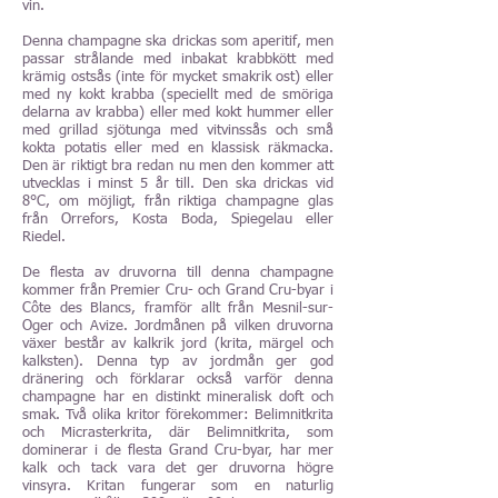
vin.
Denna champagne ska drickas som aperitif, men
passar strålande med inbakat krabbkött med
krämig ostsås (inte för mycket smakrik ost) eller
med ny kokt krabba (speciellt med de smöriga
delarna av krabba) eller med kokt hummer eller
med grillad sjötunga med vitvinssås och små
kokta potatis eller med en klassisk räkmacka.
Den är riktigt bra redan nu men den kommer att
utvecklas i minst 5 år till. Den ska drickas vid
8°C, om möjligt, från riktiga champagne glas
från Orrefors, Kosta Boda, Spiegelau eller
Riedel.
De flesta av druvorna till denna champagne
kommer från Premier Cru- och Grand Cru-byar i
Côte des Blancs, framför allt från Mesnil-sur-
Oger och Avize. Jordmånen på vilken druvorna
växer består av kalkrik jord (krita, märgel och
kalksten). Denna typ av jordmån ger god
dränering och förklarar också varför denna
champagne har en distinkt mineralisk doft och
smak. Två olika kritor förekommer: Belimnitkrita
och Micrasterkrita, där Belimnitkrita, som
dominerar i de flesta Grand Cru-byar, har mer
kalk och tack vara det ger druvorna högre
vinsyra. Kritan fungerar som en naturlig