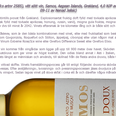
s artnr 2585), vitt sött vin, Samos, Aegean Islands, Grekland, 4,0 NJP
09-11 av Nenad Jelisic)
tintills provat från Grekland. Explosionsartat fruktig doft fylld med torkade aprikos
smak fylld med torkade aprikoser, honung, russin, vanilj, mogna gula frukter, mo
år dvs till minst år 2042. Vinets eftersmak är tre kilometer lång och är både sött och
slever, som är den bästa kombinationen med vinet, eller med fruktsallad som bestå
om Gorgonzola, Roquefort och Stilton, äppelpaj, citronpaj eller utan någon mat al
Vinum Extreme Rose/Ice wine eller Orrefors Difference Sweet eller Orrefors Elixir.
ta vin kommer från vingårdar som ligger på upp till 900 meter över havet. Skörden 
tdruva som ger viner av högst kvalitet. Den odlas bland annat i Asti i Italien,
ts längst av människan och används, till skillnad från de flesta andra druvor, både 
vittrad skiffer. Vinets framställningsprocess går till enligt följande: druvorna skör
ressas. Efter avstjälknings-, krossnings- och pressningsprocessen jäses druvjuice på 
% vinsprit. Sedan lagras vinet på stora ekfat i cirka ett år och därefter några måna