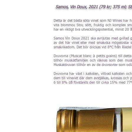
Samos, Vin Doux, 2021 (79 kr; 375 ml; SB:
Detta är det bästa söta vinet som NJ Wines har hi
vita blommor. Stor, sött, fruktig och komplex 
har en riktigt bra utvecklingspotential, minst 20 
Samos Vin Doux 2021 ska avnjutas med grillad gå
av det här vinet eller med smakrika mögelostar s
smakrikedom. Det bör drickas vid 8°C från Riedel 
Druvorna (Muscat blanc à petits grains) till det
tillhör muskatfamiljen och räknas som den muska
Muskatdruvan tillhör en av de druvsorter som odla
Druvorna har växt i kalksten, vittrad kalksten och 
dem till vineriet där dem avstjälkas, krossas och p
6 till 8% då förstärkts den till cirka 15% med 77