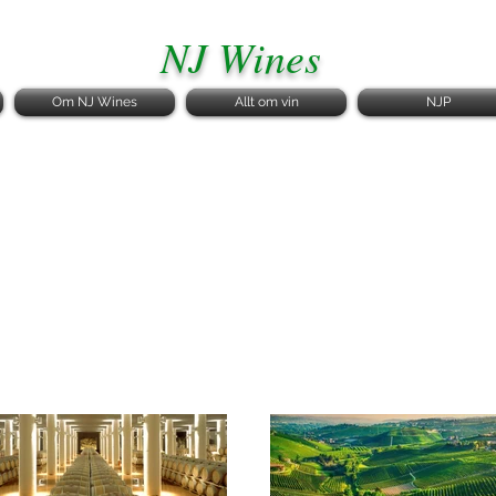
NJ Wines
Om NJ Wines
Allt om vin
NJP