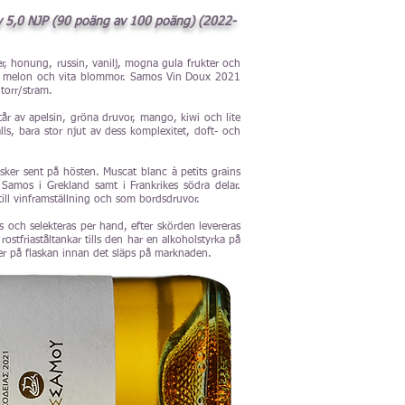
 av 5,0 NJP (90 poäng av 100 poäng) (2022-
er, honung, russin, vanilj, mogna gula frukter och
gna melon och vita blommor. Samos Vin Doux 2021
 torr/stram.
r av apelsin, gröna druvor, mango, kiwi och lite
ls, bara stor njut av dess komplexitet, doft- och
sker sent på hösten. Muscat blanc à petits grains
 Samos i Grekland samt i Frankrikes södra delar.
till vinframställning och som bordsdruvor.
das och selekteras per hand, efter skörden levereras
rostfriaståltankar tills den har en alkoholstyrka på
der på flaskan innan det släps på marknaden.