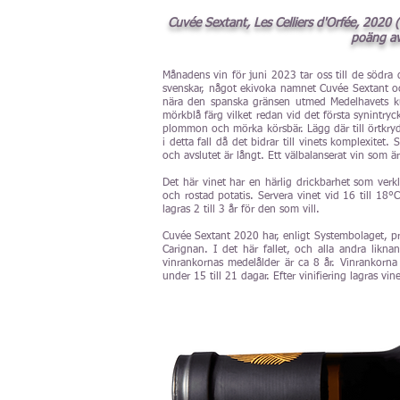
Cuvée Sextant, Les Celliers d'Orfée, 2020 (
poäng av
Månadens vin för juni 2023 tar oss till de södra 
svenskar, något ekivoka namnet Cuvée Sextant oc
nära den spanska gränsen utmed Medelhavets kust
mörkblå färg vilket redan vid det första synintry
plommon och mörka körsbär. Lägg där till örtkryddo
i detta fall då det bidrar till vinets komplexite
och avslutet är långt. Ett välbalanserat vin som är 
Det här vinet har en härlig drickbarhet som verkl
och rostad potatis. Servera vinet vid 16 till 18°
lagras 2 till 3 år för den som vill.
Cuvée Sextant 2020 har, enligt Systembolaget,
Carignan. I det här fallet, och alla andra likn
vinrankornas medelålder är ca 8 år. Vinrankorn
under 15 till 21 dagar. Efter vinifiering lagras vi