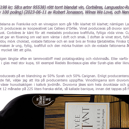
198 kr; SB:s artnr 95538) rött torr
t blandat vin, Corbières, Languedoc-Ro
 100 poäng) (2023-06-11 av Robert Jonasson, Wines We Love, och Nenad
delarna av Frankrike och en vinregion som går från klarhet till klarhet; nämligen La
h produceras av kooperativet Les Celliers d’Orfée. Vinet produceras på druvor so
. Corbières är känt för att mestadels producera kraftfulla, fylliga röda viner. C
cket ger en föraning om vad som väntar i doft och smak. I doften är vinet stort, f
r, mörk choklad, rostade fattoner och en sval bris av finska tjärtabletter. Finska tjä
t. Smaken är ung, fyllig, kraftfull och den mörka frukten och de rostade fattonerna 
mycket lätt att gilla.
igen längtar efter en lammrostbiff med potatisgratäng och rödvinssås. Eller varför i
C i glas med stor kupa, till exempel Riedels Bordeaux-glas eller Syrah-glas eller lik
 producerats på en blandning av 50% Syrah och 50% Carignan. Enligt producente
ande fall, väljer jag att lita på producentens uppgifter. Vinodlingarna som druvo
a växer huvudsakligen i kalkrik jordmån. Druvorna jäses som hela druvklasar och 
net 12 månader på 225 liters franska ekfat, så kallade barrique, innan det tappas på f