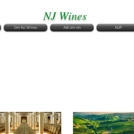
NJ Wines
Om NJ Wines
Allt om vin
NJP