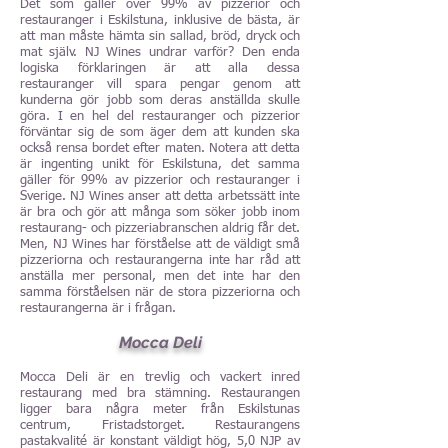
Det som gäller över 99% av pizzerior och
restauranger i Eskilstuna, inklusive de bästa, är
att man måste hämta sin sallad, bröd, dryck och
mat själv. NJ Wines undrar varför? Den enda
logiska förklaringen är att alla dessa
restauranger vill spara pengar genom att
kunderna gör jobb som deras anställda skulle
göra. I en hel del restauranger och pizzerior
förväntar sig de som äger dem att kunden ska
också rensa bordet efter maten. Notera att detta
är ingenting unikt för Eskilstuna, det samma
gäller för 99% av pizzerior och restauranger i
Sverige. NJ Wines anser att detta arbetssätt inte
är bra och gör att många som söker jobb inom
restaurang- och pizzeriabranschen aldrig får det.
Men, NJ Wines har förståelse att de väldigt små
pizzeriorna och restaurangerna inte har råd att
anställa mer personal, men det inte har den
samma förståelsen när de stora pizzeriorna och
restaurangerna är i frågan.
Mocca Deli
Mocca Deli är en trevlig och vackert inred
restaurang med bra stämning. Restaurangen
ligger bara några meter från Eskilstunas
centrum, Fristadstorget. Restaurangens
pastakvalité är konstant väldigt hög, 5,0 NJP av