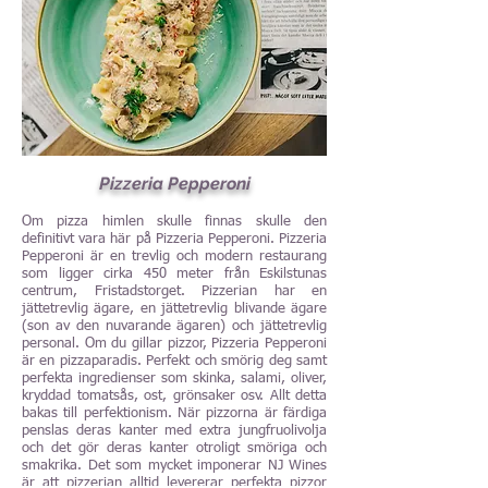
Pizzeria Pepperoni
Om pizza himlen skulle finnas skulle den
definitivt vara här på Pizzeria Pepperoni. Pizzeria
Pepperoni är en trevlig och modern restaurang
som ligger cirka 450 meter från Eskilstunas
centrum, Fristadstorget. Pizzerian har en
jättetrevlig ägare, en jättetrevlig blivande ägare
(son av den nuvarande ägaren) och jättetrevlig
personal. Om du gillar pizzor, Pizzeria Pepperoni
är en pizzaparadis. Perfekt och smörig deg samt
perfekta ingredienser som skinka, salami, oliver,
kryddad tomatsås, ost, grönsaker osv. Allt detta
bakas till perfektionism. När pizzorna är färdiga
penslas deras kanter med extra jungfruolivolja
och det gör deras kanter otroligt smöriga och
smakrika. Det som mycket imponerar NJ Wines
är att pizzerian alltid levererar perfekta pizzor