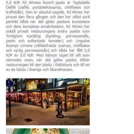
5,0 NJP. NJ Winess favorit pasta är Tagliatelle
Oxfilé (oxfilé, portabellosvamp, chiliflakes och
tryffelsås). Den är absolut sagolik. NJ Wines har
provat den flera gången och den har alltid varit
perfekt både när det gäller pastans konsistens
och dess komplexa smakrikedom. NJ Wines har
också provat restaurangens andra pastor som
Tortiglioni Kyckling (kyckling, parmesansås,
pesto och soltorkade tomater) och Linguine
Scampi Limone (vitlöksfrästa scampi, chiliflakes
och syrlig parmesansås) och båda har fått 5,0
NJP av 5,0 NJP. Med hänsyn taget till allt som
nämndes ovan, när det gäller pastor, tillhör
restaurangen till den bästa i Eskilstuna och till en
av de bästa i Sverige och Skandinavien.