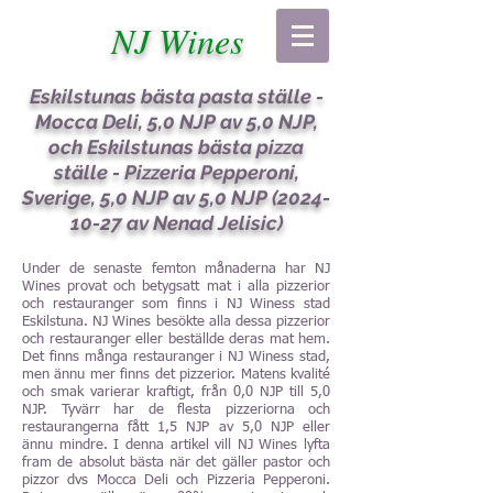
NJ Wines
Eskilstunas bästa pasta ställe -
Mocca Deli, 5,0 NJP av 5,0 NJP,
och Eskilstunas bästa pizza
ställe - Pizzeria Pepperoni,
Sverige, 5,0 NJP av 5,0 NJP
(2024-
10-27
av Nenad Jelisic)
Under de senaste femton månaderna har NJ
Wines provat och betygsatt mat i alla pizzerior
och restauranger som finns i NJ Winess stad
Eskilstuna. NJ Wines besökte alla dessa pizzerior
och restauranger eller beställde deras mat hem.
Det finns många restauranger i NJ Winess stad,
men ännu mer finns det pizzerior. Matens kvalité
och smak varierar kraftigt, från 0,0 NJP till 5,0
NJP. Tyvärr har de flesta pizzeriorna och
restaurangerna fått 1,5 NJP av 5,0 NJP eller
ännu mindre. I denna artikel vill NJ Wines lyfta
fram de absolut bästa när det gäller pastor och
pizzor dvs Mocca Deli och Pizzeria Pepperoni.