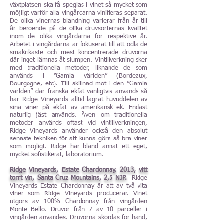
växtplatsen ska få speglas i vinet så mycket som
möjligt varför alla vingårdarna vinifieras separat.
De olika vinernas blandning varierar från år till
år beroende på de olika druvsorternas kvalitet
inom de olika vingårdarna för respektive år.
Arbetet i vingårdarna är fokuserat till att odla de
smakrikaste och mest koncentrerade druvorna
där inget lämnas åt slumpen. Vintillverkning sker
med traditionella metoder, liknande de som
används i ”Gamla världen” (Bordeaux,
Bourgogne, etc). Till skillnad mot i den ”Gamla
världen” där franska ekfat vanligtvis används så
har Ridge Vineyards alltid lagrat huvuddelen av
sina viner på ekfat av amerikansk ek. Endast
naturlig jäst används. Även om traditionella
metoder används oftast vid vintillverkningen,
Ridge Vineyards använder också den absolut
senaste tekniken för att kunna göra så bra viner
som möjligt. Ridge har bland annat ett eget,
mycket sofistikerat, laboratorium.
Ridge Vineyards, Estate Chardonnay, 2013, vitt
torrt vin, Santa Cruz Mountains, 2,5 NJP.
Ridge
Vineyards Estate Chardonnay är att av två vita
viner som Ridge Vineyards producerar. Vinet
utgörs av 100% Chardonnay från vingården
Monte Bello. Druvor från 7 av 10 parceller i
vingården användes. Druvorna skördas för hand,