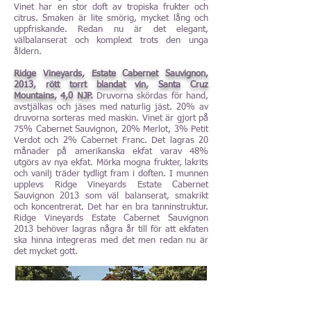
Vinet har en stor doft av tropiska frukter och
citrus. Smaken är lite smörig, mycket lång och
uppfriskande. Redan nu är det elegant,
välbalanserat och komplext trots den unga
åldern.
Ridge Vineyards, Estate Cabernet Sauvignon,
2013, rött torrt blandat vin, Santa Cruz
Mountains, 4,0 NJP.
Druvorna skördas för hand,
avstjälkas och jäses med naturlig jäst. 20% av
druvorna sorteras med maskin. Vinet är gjort på
75% Cabernet Sauvignon, 20% Merlot, 3% Petit
Verdot och 2% Cabernet Franc. Det lagras 20
månader på amerikanska ekfat varav 48%
utgörs av nya ekfat. Mörka mogna frukter, lakrits
och vanilj träder tydligt fram i doften. I munnen
upplevs Ridge Vineyards Estate Cabernet
Sauvignon 2013 som väl balanserat, smakrikt
och koncentrerat. Det har en bra tanninstruktur.
Ridge Vineyards Estate Cabernet Sauvignon
2013 behöver lagras några år till för att ekfaten
ska hinna integreras med det men redan nu är
det mycket gott.