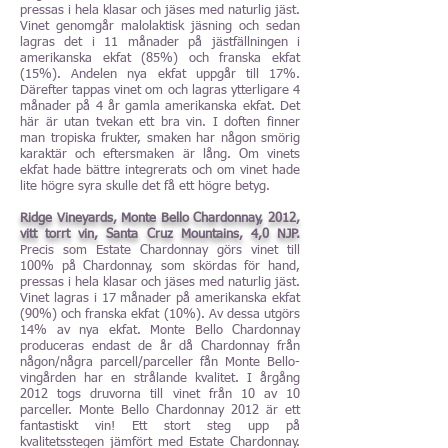
pressas i hela klasar och jäses med naturlig jäst.
Vinet genomgår malolaktisk jäsning och sedan
lagras det i 11 månader på jästfällningen i
amerikanska ekfat (85%) och franska ekfat
(15%). Andelen nya ekfat uppgår till 17%.
Därefter tappas vinet om och lagras ytterligare 4
månader på 4 år gamla amerikanska ekfat. Det
här är utan tvekan ett bra vin. I doften finner
man tropiska frukter, smaken har någon smörig
karaktär och eftersmaken är lång. Om vinets
ekfat hade bättre integrerats och om vinet hade
lite högre syra skulle det få ett högre betyg.
Ridge Vineyards, Monte Bello Chardonnay, 2012,
vitt torrt vin, Santa Cruz Mountains, 4,0 NJP.
Precis som Estate Chardonnay görs vinet till
100% på Chardonnay, som skördas för hand,
pressas i hela klasar och jäses med naturlig jäst.
Vinet lagras i 17 månader på amerikanska ekfat
(90%) och franska ekfat (10%). Av dessa utgörs
14% av nya ekfat. Monte Bello Chardonnay
produceras endast de år då Chardonnay från
någon/några parcell/parceller fån Monte Bello-
vingården har en strålande kvalitet. I årgång
2012 togs druvorna till vinet från 10 av 10
parceller. Monte Bello Chardonnay 2012 är ett
fantastiskt vin! Ett stort steg upp på
kvalitetsstegen jämfört med Estate Chardonnay.