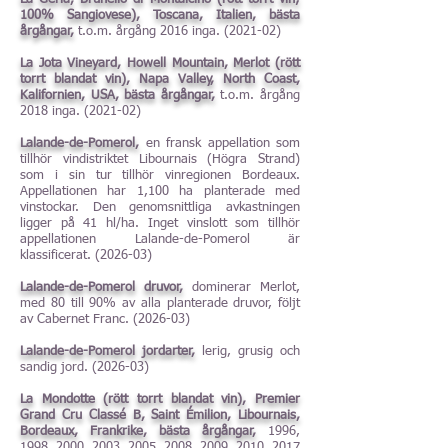
100% Sangiovese), Toscana, Italien, bästa
årgångar,
t.o.m. årgång 2016 inga. (2021-02)
La Jota Vineyard, Howell Mountain, Merlot (rött
torrt blandat vin), Napa Valley, North Coast,
Kalifornien, USA, bästa årgångar,
t.o.m. årgång
2018 inga. (2021-02)
Lalande-de-Pomerol,
en fransk appellation som
tillhör vindistriktet Libournais (Högra Strand)
som i sin tur tillhör vinregionen Bordeaux.
Appellationen har 1,100 ha planterade med
vinstockar. Den genomsnittliga avkastningen
ligger på 41 hl/ha. Inget vinslott som tillhör
appellationen Lalande-de-Pomerol är
klassificerat. (
2026-03
)
Lalande-de-Pomerol druvor,
dominerar Merlot,
med 80 till 90% av alla planterade druvor, följt
av Cabernet Franc. (
2026-03
)
Lalande-de-Pomerol jordarter,
lerig, grusig och
sandig jord. (
2026-03
)
La Mondotte (rött torrt blandat vin), Premier
Grand Cru Classé B, Saint Émilion, Libournais,
Bordeaux, Frankrike, bästa årgångar,
1996,
1998, 2000, 2003, 2005, 2008, 2009, 2010, 2017