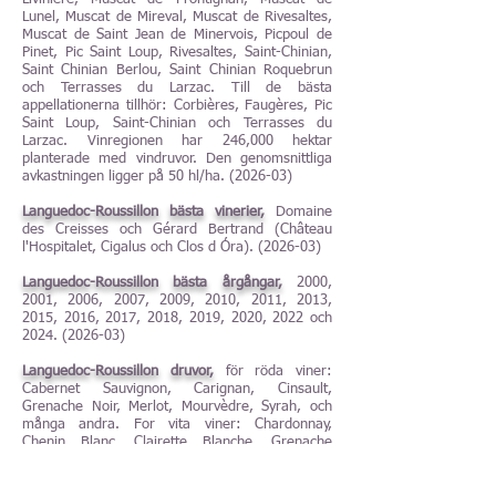
Lunel, Muscat de Mireval, Muscat de Rivesaltes,
Muscat de Saint Jean de Minervois, Picpoul de
Pinet, Pic Saint Loup, Rivesaltes, Saint-Chinian,
Saint Chinian Berlou, Saint Chinian Roquebrun
och Terrasses du Larzac. Till de bästa
appellationerna tillhör: Corbières, Faugères, Pic
Saint Loup, Saint-Chinian och Terrasses du
Larzac. Vinregionen har 246,000 hektar
planterade med vindruvor. Den genomsnittliga
avkastningen ligger på 50 hl/ha. (2026-03)
Languedoc-Roussillon bästa vinerier,
Domaine
des Creisses och Gérard Bertrand (Château
l'Hospitalet, Cigalus och Clos d Óra). (2026-03)
Languedoc-Roussillon bästa årgångar,
2000,
2001, 2006, 2007, 2009, 2010, 2011, 2013,
2015, 2016, 2017, 2018, 2019, 2020, 2022 och
2024. (2026-03)
Languedoc-Roussillon druvor,
för röda viner:
Cabernet Sauvignon, Carignan, Cinsault,
Grenache Noir, Merlot, Mourvèdre, Syrah, och
många andra. For vita viner: Chardonnay,
Chenin Blanc, Clairette Blanche, Grenache
Blanc, Grenache Gris, Macabeu
(Macabeo/Viura), Marsanne, Muscat à Petit
Grains, Muscat d'Alexandrie, Piquepoul (Folle