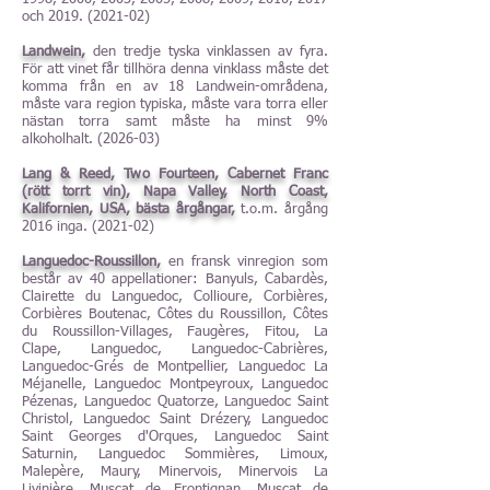
och
2019. (2021-02)
Landwein,
den tredje tyska vinklassen av fyra.
För att vinet får tillhöra denna vinklass måste det
komma från en av 18 Landwein-områdena,
måste vara region typiska, måste vara torra eller
nästan torra samt måste ha minst 9%
alkoholhalt. (
2026-03
)
Lang & Reed, Two Fourteen, Cabernet Franc
(rött torrt vin), Napa Valley, North Coast,
Kalifornien, USA, bästa årgångar,
t.o.m. årgång
2016 inga. (2021-02)
Languedoc-Roussillon,
en fransk vinregion som
består av 40 appellationer: Banyuls, Cabardès,
Clairette du Languedoc, Collioure, Corbières,
Corbières Boutenac, Côtes du Roussillon, Côtes
du Roussillon-Villages, Faugères, Fitou, La
Clape, Languedoc, Languedoc-Cabrières,
Languedoc-Grés de Montpellier, Languedoc La
Méjanelle, Languedoc Montpeyroux, Languedoc
Pézenas, Languedoc Quatorze, Languedoc Saint
Christol, Languedoc Saint Drézery, Languedoc
Saint Georges d'Orques, Languedoc Saint
Saturnin, Languedoc Sommières, Limoux,
Malepère, Maury, Minervois, Minervois La
Livinière, Muscat de Frontignan, Muscat de