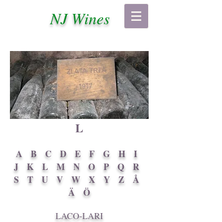
NJ Wines
L
A
B
C
D
E
F
G
H
I
J
K
L
M
N
O
P
Q
R
S
T
U
V
W
X
Y
Z
Å
Ä
Ö
LACO-LARI