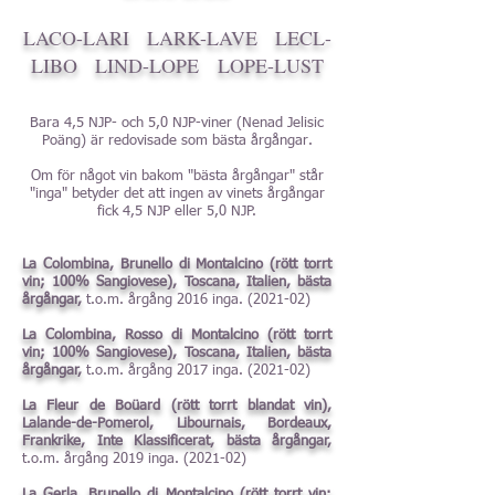
LACO-LARI
LARK-LAVE
LECL-
LIBO
LIND-LOPE
LOPE-LUST
Bara 4,5 NJP- och 5,0 NJP-viner (Nenad Jelisic
Poäng) är redovisade som bästa årgångar
.
Om för något vin bakom "bästa årgångar" står
"inga" betyder det att ingen av vinets årgångar
fick 4,5 NJP eller 5,0 NJP.
La Colombina, Brunello di Montalcino (rött torrt
vin; 100% Sangiovese), Toscana, Italien, bästa
årgångar,
t.o.m. årgång 2016 inga. (2021-02)
La Colombina, Rosso di Montalcino (rött torrt
vin; 100% Sangiovese), Toscana, Italien, bästa
årgångar,
t.o.m. årgång 2017 inga. (2021-02)
La Fleur de Boüard (rött torrt blandat vin),
Lalande-de-Pomerol, Libournais, Bordeaux,
Frankrike, Inte Klassificerat, bästa årgångar,
t.o.m. årgång 2019 inga. (2021-02)
La Gerla, Brunello di Montalcino (rött torrt vin;