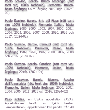
Paolo Scavino, Barolo, Bricco Ambrogio (rött
torrt vin; 100% Nebbiolo), Piemonte, Italien,
bästa årgångar,
t.o.m. årgång 2019 inga. (2024-
02)
Paolo Scavino, Barolo, Bric dël Fiasc (rött torrt
vin; 100% Nebbiolo), Piemonte, Italien, bästa
årgångar,
1989, 1990, 1993, 1997, 2000, 2001,
2004, 2005, 2006, 2007, 2008, 2010, 2016 och
2017. (2024-02)
Paolo Scavino, Barolo, Cannubi (rött torrt vin;
100% Nebbiolo), Piemonte, Italien, bästa
årgångar,
1989, 1990, 1997, 2000, 2007, 2008
och
2016. (2024-02)
Paolo Scavino, Barolo, Carobric (rött torrt vin;
100% Nebbiolo), Piemonte, Italien, bästa
årgångar,
2016;. (2024-04)
Paolo Scavino, Barolo, Riserva, Rocche
dell'Annunziata (rött torrt vin; 100% Nebbiolo),
Piemonte, Italien, bästa årgångar,
2000, 2001,
2004, 2006, 2011, 2013 och
2016. (2024-02)
Paso Robles,
en USA:s appellation (AVA).
Appellationen består av 7,487 hektar.
Temperaturen i appellationen kan pendla från 40