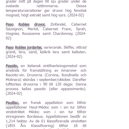
grader mitt på dagen till sju grader under de
svalaste nattimmarna. Dessa
temperaturvariationer ger druvor hög fenolisk
mognad, högt extrakt samt hög syra. (2024-02)
Paso Robles druvor,
Zinfandel, Cabernet
Sauvignon, Merlot, Cabernet Franc, Syrah,
Viognier, Roussanne samt Chardonnay. (2024-
02)
Paso Robles jordarter,
varierande. Skiffer, vittrad
granit, lera, sand, kalkrik lera samt kalksten.
(2024-02)
Passito,
en italiensk vintillverkningsmetod som
används för framställning av Amarone- och
Recioto-vin. Druvorna (Corvina, Rondinella och
Molinara) skördas i september/oktober. Därefter
lufttorkas druvorna i 90 till 120 dagar. Denna
process kallas passito (eller appassimento).
(2024-02)
Pauillac,
en fransk appellation som tillhör
appellationer Haut-Médoc som i sin tur tillhör
vindistriktet Médoc som i sin tur tillhör
vinregionen Bordeaux. Appellationen består av
1,214 hektar. Av de 61 klassificerade vinslotten
(1855 Års Klassificering) tillhör 18 till