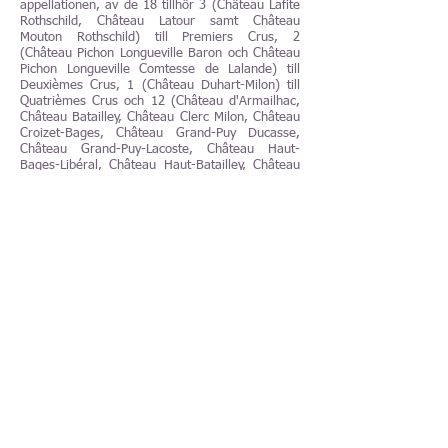
appellationen, av de 18 tillhör 3 (Château Lafite
Rothschild, Château Latour samt Château
Mouton Rothschild) till Premiers Crus, 2
(Château Pichon Longueville Baron och Château
Pichon Longueville Comtesse de Lalande) till
Deuxièmes Crus, 1 (Château Duhart-Milon) till
Quatrièmes Crus och 12 (Château d'Armailhac,
Château Batailley, Château Clerc Milon, Château
Croizet-Bages, Château Grand-Puy Ducasse,
Château Grand-Puy-Lacoste, Château Haut-
Bages-Libéral, Château Haut-Batailley, Château
Lynch-Bages, Château Lynch-Moussas, Château
Pontet-Canet och Chateau Pedesclaux) till
Cinquièmes Crus. Den genomsnittliga
avkastningen ligger på låga 44 hl/ha. Pauillac är
den mest kända appellationen i Bordeaux. Ett
bra gjort Pauillac-vin bör vara ett stramt och
nyanserat vin med smak av bland annat svarta
vinbär, björnbär och ceder. Förutom det före
nämnda bör vinet ha en riktigt bra
lagringspotential. (2024-02)
Pauillac bästa vinhus,
Château Lafite Rothschild,
Château Latour, Château Lynch-Bages, Château
Pichon Longueville Baron, Château Pichon
Longueville Comtesse de Lalande, Château
Mouton Rothschild samt Château Pontet-Canet.
(2024-02)