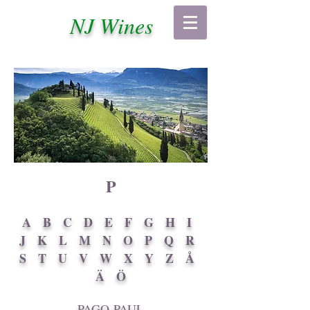
NJ Wines
P
A
B
C
D
E
F
G
H
I
J
K
L
M
N
O
P
Q
R
S
T
U
V
W
X
Y
Z
Å
Ä
Ö
PAGO-PAUL