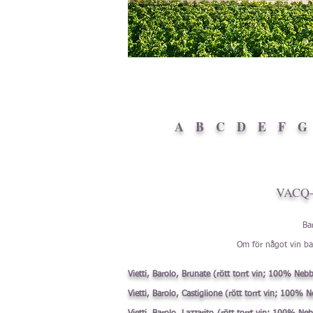
A
B
C
D
E
F
G
VACQ
Ba
Om för något vin bak
Vietti, Barolo, Brunate (rött torrt vin; 100% Nebb
Vietti, Barolo, Castiglione (rött torrt vin; 100% 