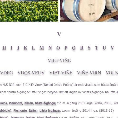
V
H
I
J
K
L
M
N
O
P
Q
R
S
T
U
V
VIET-VIÑE
-VDPG
VDQS-VEUV
VIET-VIÑE
VIÑE-VIRN
VOLN
ra 4,5 NJP- och 5,0 NJP-viner (Nenad Jelisic Poäng) är redovisade som bästa årgång
om "bästa årgångar" står "inga" betyder det att ingen av vinets årgångar har fått 4
iolo), Piemonte, Italien, bästa årgångar,
t.o.m. årgång 2003 inga; 2004, 2006, 2
Nebbiolo), Piemonte, Italien, bästa årgångar,
t.o.m. årgång 2014 inga. (2018-12)