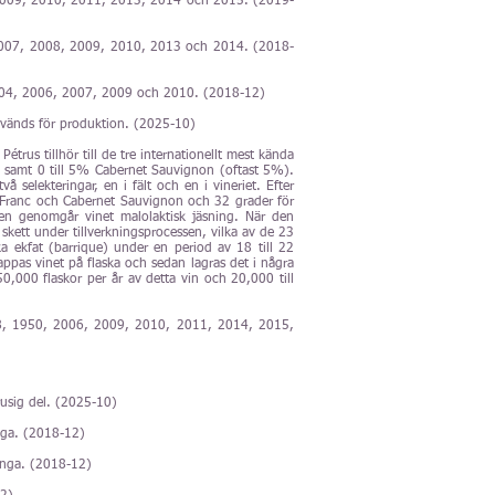
2009, 2010, 2011, 2013, 2014 och 2015. (2019-
007, 2008, 2009, 2010, 2013 och 2014. (2018-
004, 2006, 2007, 2009 och 2010. (2018-12)
 används för produktion. (2025-10)
us tillhör till de tre internationellt mest kända
) samt 0 till 5% Cabernet Sauvignon (oftast 5%).
selekteringar, en i fält och en i vineriet. Efter
t Franc och Cabernet Sauvignon och 32 grader för
ngen genomgår vinet malolaktisk jäsning. När den
kett under tillverkningsprocessen, vilka av de 23
a ekfat (barrique) under en period av 18 till 22
ppas vinet på flaska och sedan lagras det i några
50,000 flaskor per år av detta vin och 20,000 till
, 1950, 2006, 2009, 2010, 2011, 2014, 2015,
rusig del. (2025-10)
nga. (2018-12)
inga. (2018-12)