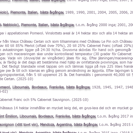
bbiolo), Piemonte, Italien, bästa årgångar,
t.o.m. årgång 2005 inga; 2006, 2007, 
iolo), Piemonte, Italien, bästa årgångar,
1989, 1990, 2001, 2004, 2005, 2006, 2
00% Nebbiolo), Piemonte, Italien, bästa årgångar,
t.o.m. årgång 2000 inga; 2001, 2
gger i appellationen Pomerol. Vinslottets areal är 14 hektar stor och alla 14 hektar
 från Vieux Château Certan och som tillsammans med Château Le Pin och Château Pétr
r av 60 till 85% Merlot (oftast över 70%), 20 till 25% Cabernet Franc (oftast 20%
h avkastningen ligger på 24-30 hl/ha. Druvorna skördas för hand och genomgår två 
ningen och macereringen sker under kontrollerad temperatur (30 grader för Caberne
gar. Varje vin (druva/del av vingården) jäses för sig. Efter jäsningen/macereri
r, är färdig är det dags att bestämma med hjälp av omfattande provningar, som har s
 Det färdigt blandade vinet tappas om och lämnas ligga på nya 225 liters fransk
r per år till och klarnas en gång genom användning av äggvita. Efter lagringen ta
gringspotential, från 5 till uppemot 25 år. Det framställs i genomsnitt 40,000 till 
 de Certan. (2025-10)
Pomerol, Libournais, Bordeaux, Frankrike, bästa årgångar,
1928, 1945, 1947, 1948
6-02)
bernet Franc och 5% Cabernet Sauvignon. (2025-10)
hâteaus 14 hektar innehåller en mycket lerig del, en grus-lera del och en mycket g
aint Émilion, Libournais, Bordeaux, Frankrike, bästa årgångar,
t.o.m. årgång 2017 i
uvignon (rött torrt vin), Mendoza, Argentina, bästa årgångar,
t.o.m. årgång 2015 