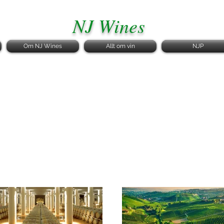
NJ Wines
Om NJ Wines
Allt om vin
NJP