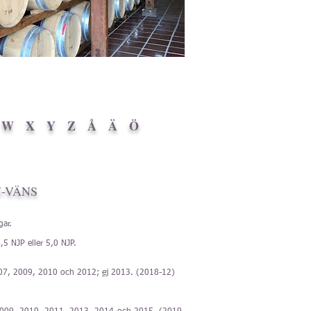
W
X
Y
Z
Å
Ä
Ö
-VÄNS
ar.
,5 NJP eller 5,0 NJP.
007, 2009, 2010 och 2012;
ej
2013. (2018-12)