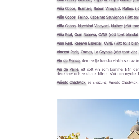
Viña Cobos, Bramare, Lujan de Cuyo, Malbec (rött
Viña Cobos, Bramare, Rebon Vineyard, Malbec (röt
Viña Cobos, Felino, Cabernet Sauvignon (rött tor
Viña Cobos, Marchiori Vineyard, Malbec (rött torr
Viña Real, Gran Reserva, CVNE (rött torrt blandat
Vina Real, Reserva Especial, CVNE (rött torrt blan
Vincent Paris, Cornas, La Geynale (rött torrt vi
Vin de France,
den tredje franska vinklassen av t
Vin de Paille,
ett sött vin som kommer från den
december och resultatet blir ett sött och mycket
Viñedo Chadwick,
se Errázuriz, Viñedo Chadwick