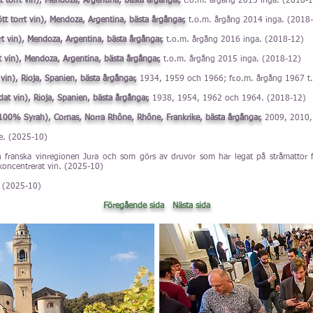
 torrt vin), Mendoza, Argentina, bästa årgångar,
t.o.m. årgång 2015 inga. (2018-
t torrt vin), Mendoza, Argentina, bästa årgångar,
t.o.m. årgång 2014 inga. (2018
rt vin), Mendoza, Argentina, bästa årgångar,
t.o.m. årgång 2016 inga. (2018-12)
t vin), Mendoza, Argentina, bästa årgångar,
t.o.m. årgång 2015 inga. (2018-12)
 vin), Rioja, Spanien, bästa årgångar,
1934, 1959 och 1966; fr.o.m. årgång 1967 t
dat vin), Rioja, Spanien, bästa årgångar,
1938, 1954, 1962 och 1964. (2018-12)
n; 100% Syrah), Cornas, Norra Rhône, Rhône, Frankrike, bästa årgångar,
2009, 2010,
re. (2025-10)
 franska vinregionen Jura och som görs av druvor som har legat på stråmattor f
 koncentrerat vin. (2025-10)
. (2025-10)
Föregående sida
Nästa sida