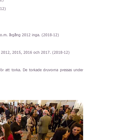
12)
-12)
.o.m. årgång 2012 inga. (2018-12)
 2012, 2015, 2016 och 2017. (2018-12)
ör att torka. De torkade druvorna pressas under