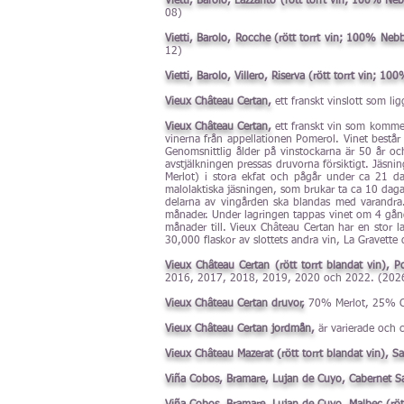
Vietti, Barolo, Lazzarito (rött torrt vin; 100% Ne
08)
Vietti, Barolo, Rocche (rött torrt vin; 100% Nebb
12)
Vietti, Barolo, Villero, Riserva (rött torrt vin; 1
Vieux Château Certan,
ett franskt vinslott som li
Vieux Château Certan,
ett franskt vin som kommer
vinerna från appellationen Pomerol. Vinet bestå
Genomsnittlig ålder på vinstockarna är 50 år oc
avstjälkningen pressas druvorna försiktigt. Jäs
Merlot) i stora ekfat och pågår under ca 21 da
malolaktiska jäsningen, som brukar ta ca 10 daga
delarna av vingården ska blandas med varandra.
månader. Under lagringen tappas vinet om 4 gånge
månader till. Vieux Château Certan har en stor la
30,000 flaskor av slottets andra vin, La Gravette
Vieux Château Certan (rött torrt blandat vin), 
2016, 2017, 2018, 2019, 2020 och 2022. (202
Vieux Château Certan druvor,
70% Merlot, 25% Ca
Vieux Château Certan jordmån,
är varierade och c
Vieux Château Mazerat (rött torrt blandat vin), S
Viña Cobos, Bramare, Lujan de Cuyo, Cabernet Sa