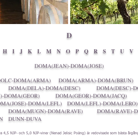
D
H
I
J
K
L
M
N
O
P
Q
R
S
T
U
V
DOMA(JEAN)-DOMA(JOSE)
DOLC-DOMA(ARMA)
DOMA(ARMA)-DOMA(BRUN)
DOMA(DELA)-DOMA(DESC)
DOMA(DESC)-D
)-DOMA(GEOR)
DOMA(GEOR)-DOMA(JACQ)
MA(JOSE)-DOMA(LEFL)
DOMA(LEFL)-DOMA(LERO)
DOMA(MUGN)-DOMA(RAVE)
DOMA(RAVE)-
N
DUNN-DUVA
ra 4,5 NJP- och 5,0 NJP-viner (Nenad Jelisic Poäng) är redovisade som bästa årgån