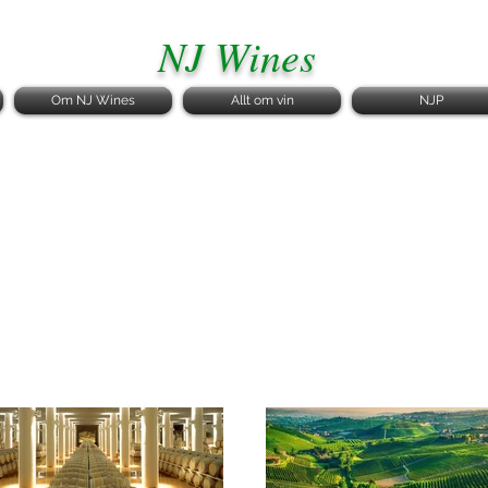
NJ Wines
Om NJ Wines
Allt om vin
NJP