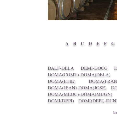
A
B
C
D
E
F
G
DALF-DELA
DEMI-DOCG
DOMA(COMT)-DOMA(DELA)
DOMA(ETIE)
DOMA(FRAN
DOMA(JEAN)-DOMA(JOSE)
DO
DOMA(MEOC)-DOMA(MUGN)
DOMI(DEPI)
DOMI(DEPI)-DUN
Ba