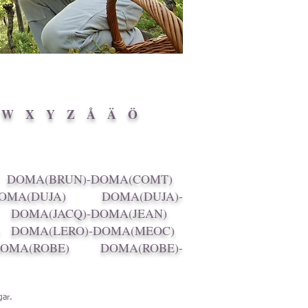
W
X
Y
Z
Å
Ä
Ö
DOMA(BRUN)-DOMA(COMT)
OMA(DUJA)
DOMA(DUJA)-
DOMA(JACQ)-DOMA(JEAN)
DOMA(LERO)-DOMA(MEOC)
DOMA(ROBE)
DOMA(ROBE)-
gar
.