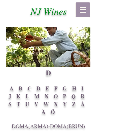
NJ Wines
D
A
B
C
D
E
F
G
H
I
J
K
L
M
N
O
P
Q
R
S
T
U
V
W
X
Y
Z
Å
Ä
Ö
DOMA(ARMA)-DOMA(BRUN)