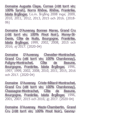
Domaine Auguste Clape, Cornas (rött torrt vin;
100% Syrah), Norra Rhône, Rhône, Frankrike,
bästa årgångar,
t.o.m. årgång 2008 inga; 2009,
2010, 2011, 2012, 2013, 2015 och
2016. (2018-
06)
Domaine D'Auvenay, Bonnes Mares, Grand Cru
(rött torrt vin; 100% Pinot Noir), Morey-St-
Denis, Côte de Nuits, Bourgogne, Frankrike,
bästa årgångar,
1999, 2002, 2008, 2015 och
2016;
ej
2017. (2020-04)
Domaine D'Auvenay, Chevalier-Montrachet,
Grand Cru (vitt torrt vin; 100% Chardonnay),
Puligny-Montrachet, Côte de Beaune,
Bourgogne, Frankrike, bästa årgångar,
1996,
1997, 1999, 2002, 2008, 2010, 2011, 2015, 2016
och
2017. (2020-04)
Domaine D'Auvenay, Criots-Bâtard-Montrachet,
Grand Cru (vitt torrt vin; 100% Chardonnay),
Chassagne-Montrachet, Côte de Beaune,
Bourgogne, Frankrike, bästa årgångar,
1996,
2001, 2007, 2015 och 2016;
ej
2017. (2020-04)
Domaine D'Auvenay, Mazis-Chambertin, Grand
Cru (rött torrt vin; 100% Pinot Noir), Gevrey-