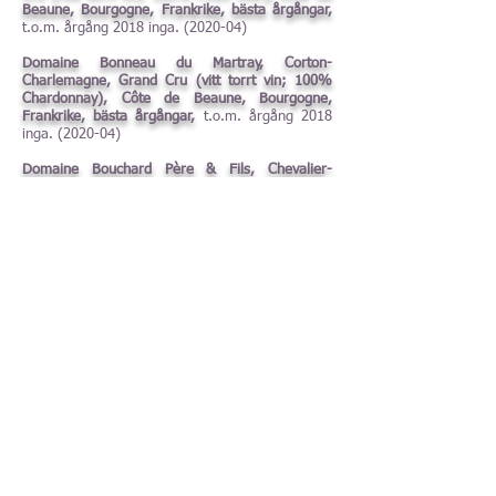
Beaune, Bourgogne, Frankrike, bästa årgångar,
t.o.m. årgång 2018 inga. (2020-04)
Domaine Bonneau du Martray, Corton-
Charlemagne, Grand Cru (vitt torrt vin; 100%
Chardonnay), Côte de Beaune, Bourgogne,
Frankrike, bästa årgångar,
t.o.m. årgång 2018
inga. (2020-04)
Domaine Bouchard Père & Fils, Chevalier-
Montrachet, Grand Cru (vitt torrt vin; 100%
Chardonnay), Puligny Montrachet, Côte de
Beaune, Bourgogne, Frankrike, bästa årgångar,
t.o.m. årgång 2017 inga. (2019-04)
Domaine Bruno Clair, Chambertin, Clos de Beze
(rött torrt vin; 100% Pinot Noir), Côte de Nuits,
Bourgogne, Frankrike, bästa årgångar,
t.o.m.
årgång 2015 inga. (2017-02)
Domaine Bruno Clair, Chambolle-Musigny, Les
Véroilles (rött torrt vin; 100% Pinot Noir), Côte
de Nuits, Bourgogne, Frankrike, bästa årgångar,
t.o.m. årgång 2015 inga. (2017-02)
Domaine Bruno Clair, Corton-Charlemagne (vitt
torrt vin; 100% Chardonnay), Côte de Beaune,
Bourgogne, Frankrike, bästa årgångar,
t.o.m.