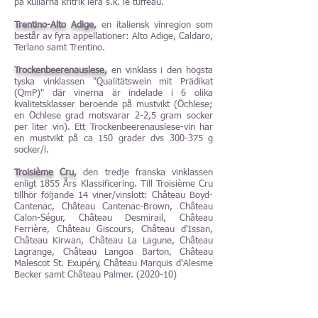
på kullarna kritrik lera s.k. le tuffeau.
Trentino-Alto Adige,
en italiensk vinregion som
består av fyra appellationer: Alto Adige, Caldaro,
Terlano samt Trentino.
Trockenbeerenauslese,
en vinklass i den högsta
tyska vinklassen "Qualitätswein mit Prädikat
(QmP)" där vinerna är indelade i 6 olika
kvalitetsklasser beroende på mustvikt (Öchlese;
en Öchlese grad motsvarar 2-2,5 gram socker
per liter vin). Ett Trockenbeerenauslese-vin har
en mustvikt på ca 150 grader dvs 300-375 g
socker/l.
Troisième Cru,
den tredje franska vinklassen
enligt 1855 Års Klassificering. Till Troisième Cru
tillhör följande 14 viner/vinslott: Château Boyd-
Cantenac, Château Cantenac-Brown, Château
Calon-Ségur, Château Desmirail, Château
Ferrière, Château Giscours, Château d'Issan,
Château Kirwan, Château La Lagune, Château
Lagrange, Château Langoa Barton, Château
Malescot St. Exupéry, Château Marquis d'Alesme
Becker samt Château Palmer. (2020-10)
Tua Rita, Giusto di Notri (rött torrt blandat vin),
Toscana, Italien, bästa årgångar,
t.o.m. årgång