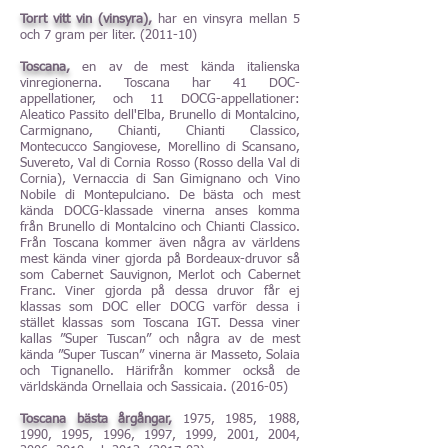
Torrt vitt vin (
vinsyra),
har en vinsyra mellan 5
och 7 gram per liter. (2011-10)
Toscana,
en av de mest kända italienska
vinregionerna. Toscana har 41 DOC-
appellationer, och 11 DOCG-appellationer:
Aleatico Passito dell'Elba, Brunello di Montalcino,
Carmignano, Chianti, Chianti Classico,
Montecucco Sangiovese, Morellino di Scansano,
Suvereto, Val di Cornia Rosso (Rosso della Val di
Cornia), Vernaccia di San Gimignano och Vino
Nobile di Montepulciano. De bästa och mest
kända DOCG-klassade vinerna anses komma
från Brunello di Montalcino och Chianti Classico.
Från Toscana kommer även några av världens
mest kända viner gjorda på Bordeaux-druvor så
som Cabernet Sauvignon, Merlot och Cabernet
Franc. Viner gjorda på dessa druvor får ej
klassas som DOC eller DOCG varför dessa i
stället klassas som Toscana IGT. Dessa viner
kallas ”Super Tuscan” och några av de mest
kända ”Super Tuscan” vinerna är Masseto, Solaia
och Tignanello. Härifrån kommer också de
världskända Ornellaia och Sassicaia. (2016-05)
Toscana bästa årgångar,
1975, 1985, 1988,
1990, 1995, 1996, 1997, 1999, 2001, 2004,