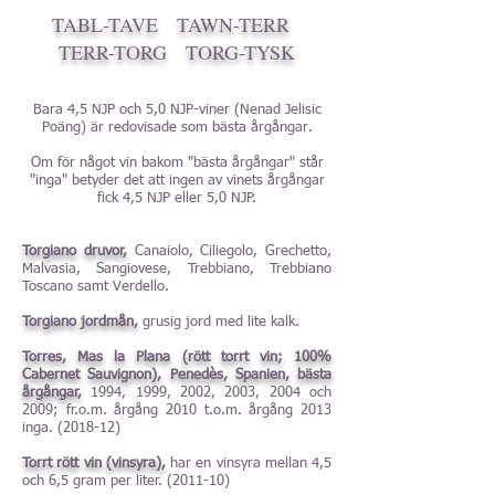
TABL-TAVE
TAWN-TERR
TERR-TORG
TORG-TYSK
Bara 4,5 NJP och 5,0 NJP-viner (Nenad Jelisic
Poäng) är redovisade som bästa årgångar
.
Om för något vin bakom "bästa årgångar" står
"inga" betyder det att ingen av vinets årgångar
fick 4,5 NJP eller 5,0 NJP.
Torgiano druvor,
Canaiolo, Ciliegolo, Grechetto,
Malvasia, Sangiovese, Trebbiano, Trebbiano
Toscano samt Verdello.
Torgiano jordmån,
grusig jord med lite kalk.
Torres, Mas la Plana (rött torrt vin; 100%
Cabernet Sauvignon), Penedès, Spanien, bästa
årgångar,
1994, 1999, 2002, 2003, 2004 och
2009; fr.o.m. årgång 2010 t.o.m. årgång 2013
inga. (2018-12)
Torrt rött vin (vinsyra),
har en vinsyra mellan 4,5
och 6,5 gram per liter. (2011-10)