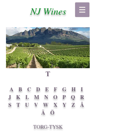
NJ Wines
T
A
B
C
D
E
F
G
H
I
J
K
L
M
N
O
P
Q
R
S
T
U
V
W
X
Y
Z
Å
Ä
Ö
TORG-TYSK