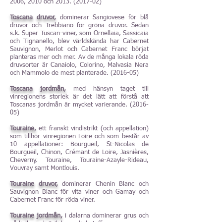
2006, 2010 och
2013. (2017-02)
Toscana druvor,
dominerar Sangiovese för blå
druvor och Trebbiano för gröna druvor. Sedan
s.k. Super Tuscan-viner, som Ornellaia, Sassicaia
och Tignanello, blev världskända har Cabernet
Sauvignon, Merlot och Cabernet Franc börjat
planteras mer och mer. Av de många lokala röda
druvsorter är Canaiolo, Colorino, Malvasia Nera
och Mammolo de mest planterade. (2016-05)
Toscana jordmån,
med hänsyn taget till
vinregionens storlek är det lätt att förstå att
Toscanas jordmån är mycket varierande. (2016-
05)
Touraine,
ett franskt vindistrikt (och appellation)
som tillhör vinregionen Loire och som består av
10 appellationer: Bourgueil, St-Nicolas de
Bourgueil, Chinon, Crémant de Loire, Jasnières,
Cheverny, Touraine, Touraine-Azayle-Rideau,
Vouvray samt Montlouis.
Touraine druvor,
dominerar Chenin Blanc och
Sauvignon Blanc för vita viner och Gamay och
Cabernet Franc för röda viner.
Touraine jordmån,
i dalarna dominerar grus och