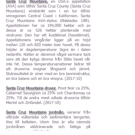
Santa Cruz Mountains,
en USA:s appellation
(AVA) som tillhör Santa Cruz County (Santa Cruz
Mountains) vindistrikt som i sin tur tillhör
vinregionen Central Coast i Kalifornien. Santa
Cruz Mountains AVA-status tilldelades 1981.
Appellationen har ca 194,000 hektar och av
dessa är ca 526 hektar planterade med
vindruvor. Den har ett kustklimat (havsklimat).
Appellationens vingårdar ligger på en höjd
mellan 120 och 820 meter över havet. På dessa
höjder är dagstemperaturer lägre än i dalen
nedanför. Nätter är däremot något varmare tack
vare att den kyliga dimma från Stilla havet når
inte hit. Dessa temperaturvariationer bidrar till
att druvorna mognar långsamt och jämnt.
Slutresultatet är viner med en bra tanninstruktur,
en bra balans och en bra vinsyra. (2017-10)
Santa Cruz Mountains druvor,
Pinot Noir ca 25%,
Cabernet Sauvignon ca 25% och Chardonnay ca
25%. Till de andra mest odlade druvorna tillhör
Merlot och Zinfandel. (2017-10)
Santa Cruz Mountains jordmån,
varierar från
vittrade vulkaniska och sedimentära bergarter,
löss till kalksten. Utom löss är alla nämnda
jordmånen väldränerade och fattiga på
näringsämnen. (2017-10)