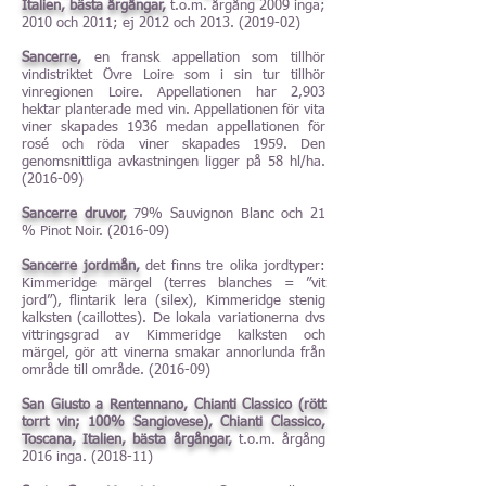
Italien, bästa årgångar,
t.o.m. årgång 2009 inga;
2010 och 2011; ej 2012 och
2013. (2019-02)
Sancerre,
en fransk appellation som tillhör
vindistriktet Övre Loire som i sin tur tillhör
vinregionen Loire. Appellationen har 2,903
hektar planterade med vin. Appellationen för vita
viner skapades 1936 medan appellationen för
rosé och röda viner skapades 1959. Den
genomsnittliga avkastningen ligger på 58 hl/ha.
(2016-09)
Sancerre druvor,
79% Sauvignon Blanc och 21
% Pinot Noir. (2016-09)
Sancerre jordmån,
det finns tre olika jordtyper:
Kimmeridge märgel (terres blanches = ”vit
jord”), flintarik lera (silex), Kimmeridge stenig
kalksten (caillottes). De lokala variationerna dvs
vittringsgrad av Kimmeridge kalksten och
märgel, gör att vinerna smakar annorlunda från
område till område. (2016-09)
San Giusto a Rentennano, Chianti Classico (rött
torrt vin; 100% Sangiovese), Chianti Classico,
Toscana, Italien, bästa årgångar,
t.o.m. årgång
2016 inga. (2018-11)