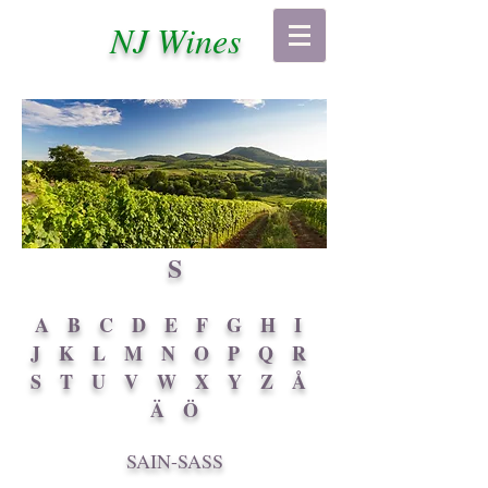
NJ Wines
S
A
B
C
D
E
F
G
H
I
J
K
L
M
N
O
P
Q
R
S
T
U
V
W
X
Y
Z
Å
Ä
Ö
SAIN-SASS