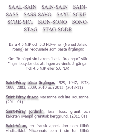
SAAL-SAIN
SAIN-SAIN
SAIN-
SASS
SASS-SAVO
SAXU-SCRE
SCRE-SICI
SIGN-SONO
SONO-
STAG
STAG-SÖDR
Bara 4,5 NJP och 5,0 NJP-viner (Nenad Jelisic
Poäng) är redovisade som bästa årgångar.
Om för något vin bakom "bästa årgångar" står
"inga" betyder det att ingen av vinets årgångar
fick 4,5 NJP eller 5,0 NJP.
Saint-Péray bästa årgångar,
1929, 1947, 1978,
1999, 2003, 2009, 2010 och
2015. (2018-11)
Saint-Péray druvor,
Marsanne och lite Rousanne.
(2011-01)
Saint-Péray jordmån,
lera, löss, granit och
kalksten ovanpå granitisk berggrund. (2011-01)
Saint-Véran,
en fransk appellation som tillhör
vindistriktet Mâconnais som i sin tur tillhör