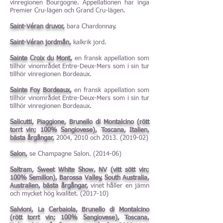
vinregionen Bourgogne. Appellationen har inga
Premier Cru-lägen och Grand Cru-lägen.
Saint-Véran druvor,
bara Chardonnay.
Saint-Véran jordmån,
kalkrik jord.
Sainte Croix du Mont,
en fransk appellation som
tillhör vinområdet Entre-Deux-Mers som i sin tur
tillhör vinregionen Bordeaux.
Sainte Foy Bordeaux,
en fransk appellation som
tillhör vinområdet Entre-Deux-Mers som i sin tur
tillhör vinregionen Bordeaux.
Salicutti, Piaggione, Brunello di Montalcino (rött
torrt vin; 100% Sangiovese), Toscana, Italien,
bästa årgångar,
2004, 2010 och
2013. (2019-02)
Salon,
se Champagne Salon. (2014-06)
Saltram, Sweet White Show, NV (vitt sött vin;
100% Semillon), Barossa Valley, South Australia,
Australien, bästa årgångar,
vinet håller en jämn
och mycket hög kvalitet. (2017-10)
Salvioni, La Cerbaiola, Brunello di Montalcino
(rött torrt vin; 100% Sangiovese), Toscana,