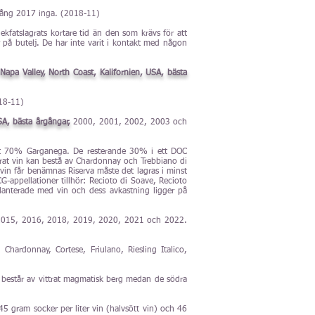
gång 2017 inga. (2018-11)
 ekfatslagrats kortare tid än den som krävs för att
r på butelj. De har inte varit i kontakt med någon
 Napa Valley, North Coast, Kalifornien, USA, bästa
18-11)
SA, bästa årgångar,
2000, 2001, 2002, 2003 och
nst 70% Garganega. De resterande 30% i ett DOC
rat vin kan bestå av Chardonnay och Trebbiano di
 vin får benämnas Riserva måste det lagras i minst
G-appellationer tillhör: Recioto di Soave, Recioto
planterade med vin och dess avkastning ligger på
2015, 2016, 2018, 2019, 2020, 2021 och 2022.
ardonnay, Cortese, Friulano, Riesling Italico,
 består av vittrat magmatisk berg medan de södra
ll 45 gram socker per liter vin (halvsött vin) och 46