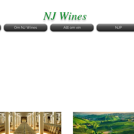
NJ Wines
Om NJ Wines
Allt om vin
NJP