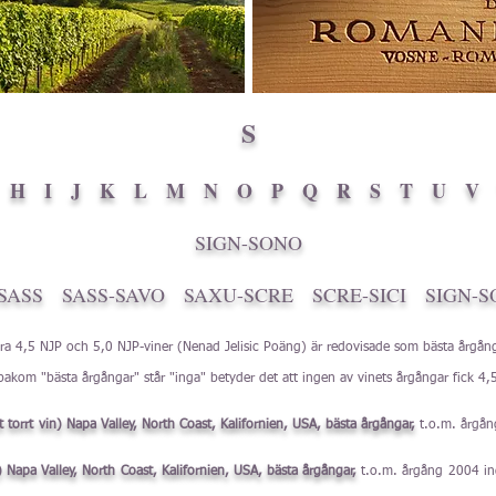
S
H
I
J
K
L
M
N
O
P
Q
R
S
T
U
V
SIGN-SONO
SASS
SASS-SAVO
SAXU-SCRE
SCRE-SICI
SIGN-
ra 4,5 NJP och 5,0 NJP-viner (Nenad Jelisic Poäng) är redovisade som bästa årgång
akom "bästa årgångar" står "inga" betyder det att ingen av vinets årgångar fick 4,5
 torrt vin) Napa Valley, North Coast, Kalifornien, USA, bästa årgångar,
t.o.m. årgå
) Napa Valley, North Coast, Kalifornien, USA, bästa årgångar,
t.o.m. årgång 2004 in