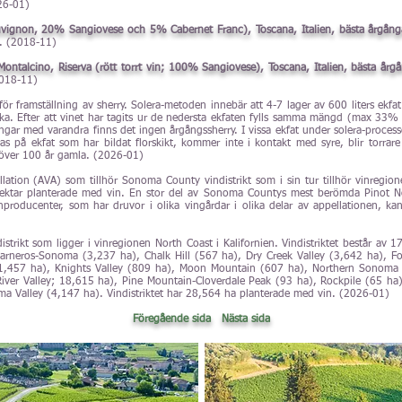
026-01)
auvignon, 20% Sangiovese och 5% Cabernet Franc), Toscana, Italien, bästa årgång
. (2018-11)
Montalcino, Riserva (rött torrt vin; 100% Sangiovese), Toscana, Italien, bästa årg
2018-11)
r framställning av sherry. Solera-metoden innebär att 4-7 lager av 600 liters ekfat
aska. Efter att vinet har tagits ur de nedersta ekfaten fylls samma mängd (max 33%
gar med varandra finns det ingen årgångssherry. I vissa ekfat under solera-processe
as på ekfat som har bildat florskikt, kommer inte i kontakt med syre, blir torrare
 över 100 år gamla. (2026-01)
llation (AVA) som tillhör Sonoma County vindistrikt som i sin tur tillhör vinregi
 hektar planterade med vin. En stor del av Sonoma Countys mest berömda Pinot N
vinproducenter, som har druvor i olika vingårdar i olika delar av appellationen,
istrikt som ligger i vinregionen North Coast i Kalifornien. Vindistriktet består av 
arneros-Sonoma (3,237 ha), Chalk Hill (567 ha), Dry Creek Valley (3,642 ha), Fo
(1,457 ha), Knights Valley (809 ha), Moon Mountain (607 ha), Northern Sonoma (b
n River Valley; 18,615 ha), Pine Mountain-Cloverdale Peak (93 ha), Rockpile (65 h
Valley (4,147 ha). Vindistriktet har 28,564 ha planterade med vin. (2026-01)
Föregående sida
Nästa sida