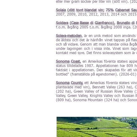
eller mer gram socker per liter vin (sött vin). (2
Solaia (rött torrt blandat vin; 75% Cabernet S
2007, 2009, 2010, 2012, 2013, 2014 och 2015
Soldera (Case Basse di Gianfranco), Brunello di 
f.o.m. årgång 2005 t.o.m. årgång 2008 inga. (
Solera-metoden
, är en unik metod som används fö
de äldsta och det är härifrån vinet tappas på fl
och så vidare. Genom att man blandar olika årgån
under lagringen och i vissa inte. Vinet som lagr
kontakt med syre. Det finns solerasystem som är
Sonoma Coast,
en Amerikas förenta staters appe
status tilldelades 1987. Appellationen har 809
faktiskt i appellationen. Den skapades för att 
bottled" (framställda på egendomen). (2026-01)
Sonoma County,
ett Amerikas förenta staters vind
planterade med vin), Bennett Valley (263 ha), C
(202 ha), Green Valley of Russian River Valley 
Valley, Green Valley, Knights Valley och Russia
(809 ha), Sonoma Mountain (324 ha) och Sonoma 