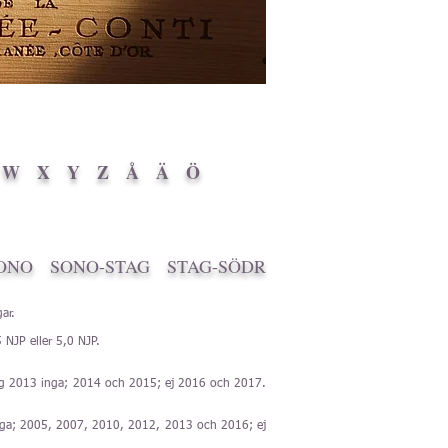
W
X
Y
Z
Å
Ä
Ö
SONO
SONO-STAG
STAG-SÖDR
ar.
 NJP eller 5,0 NJP.
ng 2013 inga; 2014 och 2015; ej 2016 och 2017.
ga; 2005, 2007, 2010, 2012, 2013 och 2016; ej