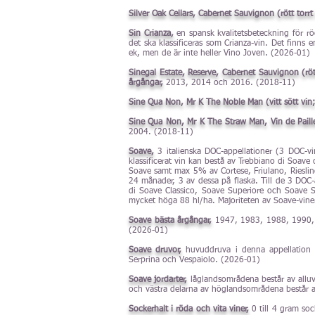
Silver Oak Cellars, Cabernet Sauvignon (rött torrt
Sin Crianza,
en spansk kvalitetsbeteckning för röda
det ska klassificeras som Crianza-vin. Det finns 
ek, men de är inte heller Vino Joven. (2026-01)
Sinegal Estate, Reserve, Cabernet Sauvignon (rött
årgångar,
2013, 2014 och 2016. (2018-11)
Sine Qua Non, Mr K The Noble Man (vitt sött vin
Sine Qua Non, Mr K The Straw Man, Vin de Paille 
2004. (2018-11)
Soave,
3 italienska DOC-appellationer (3 DOC-v
klassificerat vin kan bestå av Trebbiano di Soa
Soave samt max 5% av Cortese, Friulano, Riesling
24 månader, 3 av dessa på flaska. Till de 3 DOC-a
di Soave Classico, Soave Superiore och Soave S
mycket höga 88 hl/ha. Majoriteten av Soave-viner
Soave bästa årgångar,
1947, 1983, 1988, 1990,
(2026-01)
Soave druvor,
huvuddruva i denna appellation ä
Serprina och Vespaiolo. (2026-01)
Soave jordarter,
låglandsområdena består av alluv
och västra delarna av höglandsområdena består a
Sockerhalt i röda och vita viner,
0 till 4 gram soc