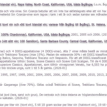
 blandat vin), Napa Valley, North Coast, Kalifornien, USA, bästa årgångar,
t.o.m. år
 och vita viner. Sin Crianza betyder att vin inte har ekfatslagrats eller att vin har
emellertid Sin Crianza-viner som lagras i tank i ett år och sedan kanske sex månade
 torrt vin och rött torrt blandat vin; varierar från årgång till årgång), St. Helena,
; 100% Chardonnay), Kalifornien, USA, bästa årgångar,
2001, 2005 och 2006. (20
(vitt sött vin; 100 Semillon), Santa Barbara County, Central Coast, Kalifornien, U
iner) och 4 DOCG-appellationer (4 DOCG-viner). Alla 7 viner måste bestå av mi
ve och Trebbiano Toscano (max 15%). Medan de resterande 30% i ett DOCG klassifice
 Italico, Serprina, Trebbiano Toscano och Vespaiolo. För att ett DOCG klassificerat
ppellationer tillhör: Soave, Soave Classico och Soave Colli Scaligeri. Till de 4 DOC
uperiore Classico. Appellationen, som tillhör vinregionen Veneto, har 6,583 ha 
 bör drickas unga, runt 1 till 5 år gamla. (2026-01)
 1995, 1997, 1998, 2001, 2004, 2005, 2006, 2007, 2008, 2009, 2010, 2013, 
r Garganega (över 70%). Odlas också Trebbiano di Soave, Trebbiano Toscano, Ch
ial jord (lera, sand och grus). De centrala och östra delarna av höglandsområdena
v kalksten. (2026-01)
ker per liter vin (torrt vin), 5 till 18 gram socker per liter vin (halvtorrt vin), 19 ti