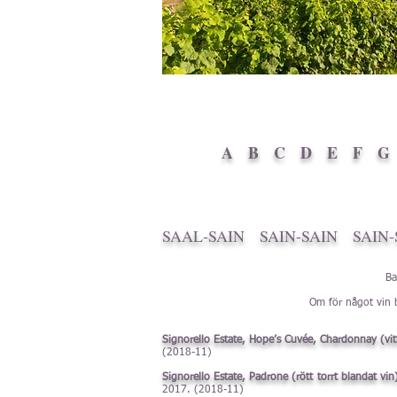
A
B
C
D
E
F
G
SAAL-SAIN
SAIN-SAIN
SAIN-
Ba
Om för något vin b
Signorello Estate, Hope’s Cuvée, Chardonnay (vitt
(2018-11)
Signorello Estate, Padrone (rött torrt blandat vin
2017. (2018-11)