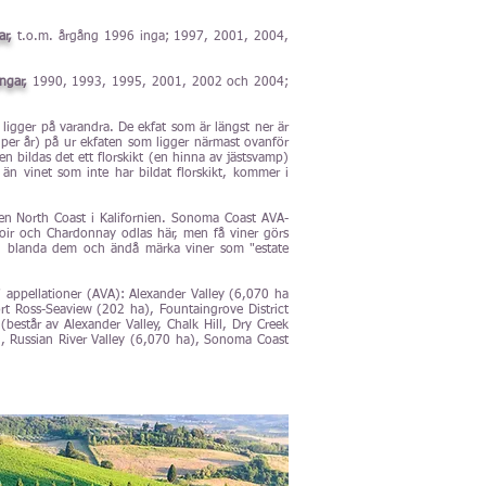
ar,
t.o.m. årgång 1996 inga; 1997, 2001, 2004,
ångar,
1990, 1993, 1995, 2001, 2002 och 2004;
 ligger på varandra. De ekfat som är längst ner är
 per år) på ur ekfaten som ligger närmast ovanför
n bildas det ett florskikt (en hinna av jästsvamp)
 än vinet som inte har bildat florskikt, kommer i
onen North Coast i Kalifornien. Sonoma Coast AVA-
oir och Chardonnay odlas här, men få viner görs
 kan blanda dem och ändå märka viner som "estate
17 appellationer (AVA): Alexander Valley (6,070 ha
rt Ross-Seaview (202 ha), Fountaingrove District
estår av Alexander Valley, Chalk Hill, Dry Creek
a), Russian River Valley (6,070 ha), Sonoma Coast