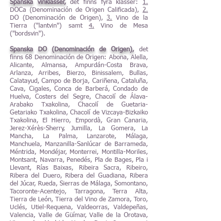
Spanska vinklasser,
det finns fyra klasser:
1.
DOCa (Denominación de Origen Calificada),
2.
DO (Denominación de Origen),
3.
Vino de la
Tierra ("lantvin") samt
4.
Vino de Mesa
("bordsvin").
Spanska DO (Denominación de Origen),
det
finns 68 Denominación de Origen: Abona, Alella,
Alicante, Almansa, Ampurdán-Costa Brava,
Arlanza, Arribes, Bierzo, Binissalem, Bullas,
Calatayud, Campo de Borja, Cariñena, Cataluña,
Cava, Cigales, Conca de Barberá, Condado de
Huelva, Costers del Segre, Chacolí de Álava-
Arabako Txakolina, Chacolí de Guetaria-
Getariako Txakolina, Chacolí de Vizcaya-Bizkaiko
Txakolina, El Hierro, Empordà, Gran Canaria,
Jerez-Xérès-Sherry, Jumilla, La Gomera, La
Mancha, La Palma, Lanzarote, Málaga,
Manchuela, Manzanilla-Sanlúcar de Barrameda,
Méntrida, Mondéjar, Monterrei, Montilla-Moriles,
Montsant, Navarra, Penedés, Pla de Bages, Pla i
Llevant, Rías Baixas, Ribeira Sacra, Ribeiro,
Ribera del Duero, Ribera del Guadiana, Ribera
del Júcar, Rueda, Sierras de Málaga, Somontano,
Tacoronte-Acentejo, Tarragona, Terra Alta,
Tierra de León, Tierra del Vino de Zamora, Toro,
Uclés, Utiel-Requena, Valdeorras, Valdepeñas,
Valencia, Valle de Güímar, Valle de la Orotava,