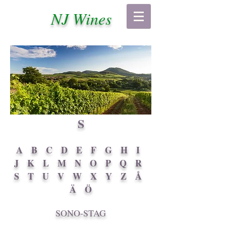
NJ Wines
S
A
B
C
D
E
F
G
H
I
J
K
L
M
N
O
P
Q
R
S
T
U
V
W
X
Y
Z
Å
Ä
Ö
SONO-STAG