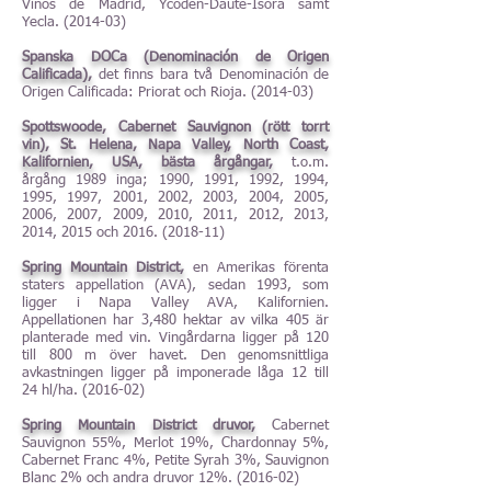
Vinos de Madrid, Ycoden-Daute-Isora samt
Yecla. (2014-03)
Spanska DOCa (Denominación de Origen
Calificada),
det finns bara två Denominación de
Origen Calificada: Priorat och Rioja. (2014-03)
Spottswoode, Cabernet Sauvignon (rött torrt
vin), St. Helena, Napa Valley, North Coast,
Kalifornien, USA, bästa årgångar,
t.o.m.
årgång 1989 inga; 1990, 1991, 1992, 1994,
1995, 1997, 2001, 2002, 2003, 2004, 2005,
2006, 2007, 2009, 2010, 2011, 2012, 2013,
2014, 2015 och
2016. (2018-11)
Spring Mountain District,
en Amerikas förenta
staters appellation (AVA), sedan 1993, som
ligger i Napa Valley AVA, Kalifornien.
Appellationen har 3,480 hektar av vilka 405 är
planterade med vin. Vingårdarna ligger på 120
till 800 m över havet. Den genomsnittliga
avkastningen ligger på imponerade låga 12 till
24 hl/ha. (2016-02)
Spring Mountain District druvor,
Cabernet
Sauvignon 55%, Merlot 19%, Chardonnay 5%,
Cabernet Franc 4%, Petite Syrah 3%, Sauvignon
Blanc 2% och andra druvor 12%. (2016-02)