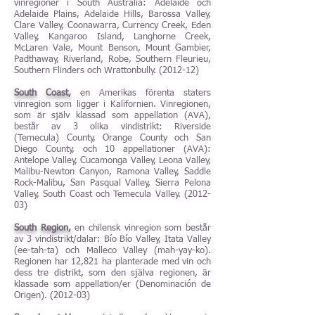
vinregioner i South Australia: Adelaide och
Adelaide Plains, Adelaide Hills, Barossa Valley,
Clare Valley, Coonawarra, Currency Creek, Eden
Valley, Kangaroo Island, Langhorne Creek,
McLaren Vale, Mount Benson, Mount Gambier,
Padthaway, Riverland, Robe, Southern Fleurieu,
Southern Flinders och Wrattonbully. (2012-12)
South Coast,
en Amerikas förenta staters
vinregion som ligger i Kalifornien. Vinregionen,
som är själv klassad som appellation (AVA),
består av 3 olika vindistrikt: Riverside
(Temecula) County, Orange County och San
Diego County, och 10 appellationer (AVA):
Antelope Valley, Cucamonga Valley, Leona Valley,
Malibu-Newton Canyon, Ramona Valley, Saddle
Rock-Malibu, San Pasqual Valley, Sierra Pelona
Valley, South Coast och Temecula Valley. (2012-
03)
South Region,
en chilensk vinregion som består
av 3 vindistrikt/dalar: Bío Bío Valley, Itata Valley
(ee-tah-ta) och Malleco Valley (mah-yay-ko).
Regionen har 12,821 ha planterade med vin och
dess tre distrikt, som den själva regionen, är
klassade som appellation/er (Denominación de
Origen). (2012-03)